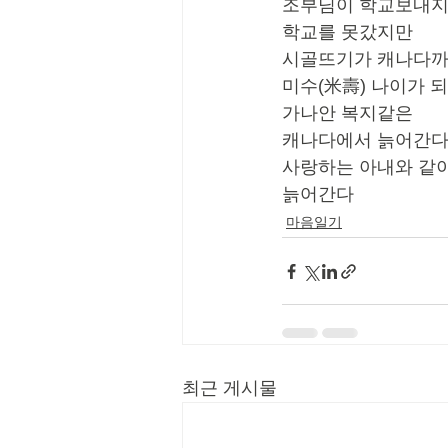
조부님이 학교보내지
학교를 못갔지만
시골뜨기가 캐나다까
미수(米壽) 나이가 
가나안 복지같은
캐나다에서 늙어간
사랑하는 아내와 같
늙어간다
마음일기
최근 게시물