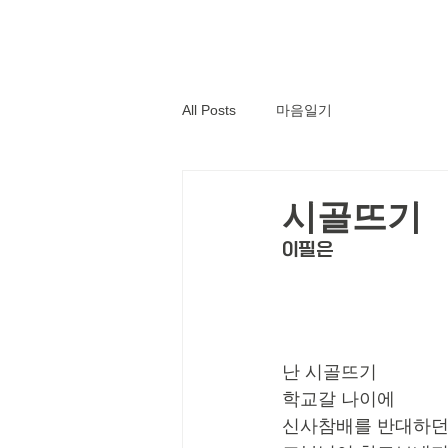
All Posts
마음일기
시골뜨기
이필은
난 시골뜨기
학교갈 나이에
신사참배를 반대하