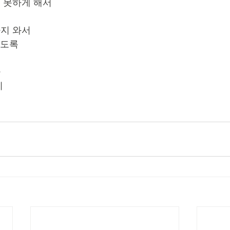
 못하게 해서
지 와서
되도록
다
이