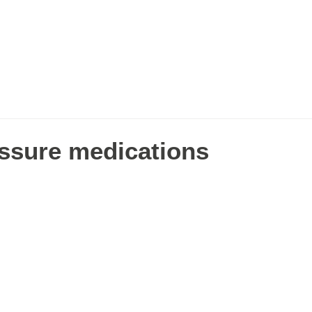
Volunteer
Donate
Events
Membership
Annual Re
ssure medications