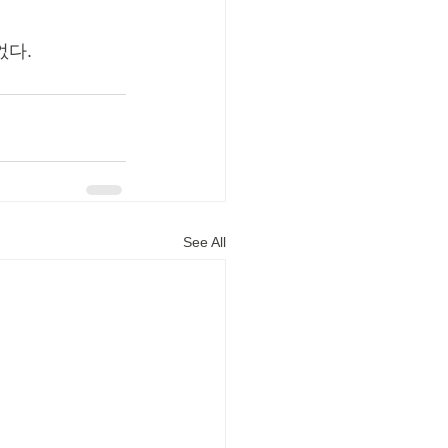
다. 
See All