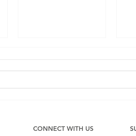
This
The story of a Pen Pal
whom finally met after 45
years
CONNECT WITH US
S