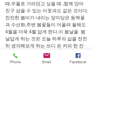
때,우울로 가라앉고 싶을 때 ,함께 앉아  
친구 삼을 수 있는 이웃과도 같은 것이다.
잔잔한 봄비가 내리는 앞마당은 동백꽃
과 수선화,주변 봄꽃들이 어울려 올해도  
4월을 더욱 4월 답게 한다.이 봄날을  봄
날답게 하는 것은 오늘 하루의 삶을 천천
히 생각해보게 하는 쓰디 쓴 커피 한 잔
의 여유있는 시간이기도  하다. 그래서 나
는 이웃에게도 부담없이  얘기한다.
Phone
Email
Facebook
 “ 커피를 좋아하세요?” 
Journal
See All
Recent Posts