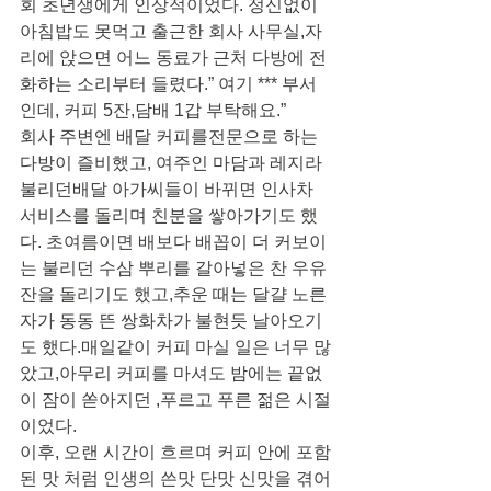
회 초년생에게 인상적이었다. 정신없이 
아침밥도 못먹고 출근한 회사 사무실,자
리에 앉으면 어느 동료가 근처 다방에 전
화하는 소리부터 들렸다.” 여기 *** 부서
인데, 커피 5잔,담배 1갑 부탁해요.” 
회사 주변엔 배달 커피를전문으로 하는 
다방이 즐비했고, 여주인 마담과 레지라 
불리던배달 아가씨들이 바뀌면 인사차 
서비스를 돌리며 친분을 쌓아가기도 했
다. 초여름이면 배보다 배꼽이 더 커보이
는 불리던 수삼 뿌리를 갈아넣은 찬 우유
잔을 돌리기도 했고,추운 때는 달걀 노른
자가 동동 뜬 쌍화차가 불현듯 날아오기
도 했다.매일같이 커피 마실 일은 너무 많
았고,아무리 커피를 마셔도 밤에는 끝없
이 잠이 쏟아지던 ,푸르고 푸른 젊은 시절
이었다.
이후, 오랜 시간이 흐르며 커피 안에 포함
된 맛 처럼 인생의 쓴맛 단맛 신맛을 겪어