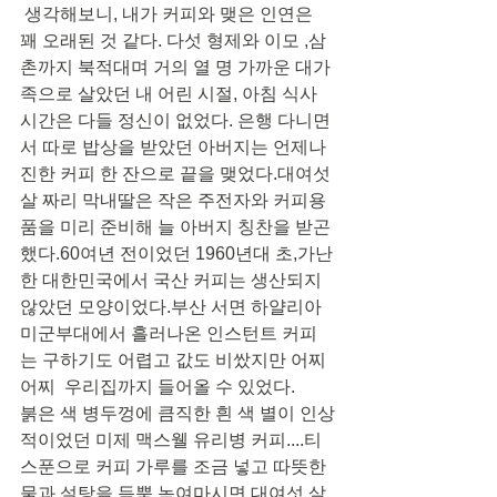
 생각해보니, 내가 커피와 맺은 인연은 
꽤 오래된 것 같다. 다섯 형제와 이모 ,삼
촌까지 북적대며 거의 열 명 가까운 대가
족으로 살았던 내 어린 시절, 아침 식사 
시간은 다들 정신이 없었다. 은행 다니면
서 따로 밥상을 받았던 아버지는 언제나  
진한 커피 한 잔으로 끝을 맺었다.대여섯
살 짜리 막내딸은 작은 주전자와 커피용
품을 미리 준비해 늘 아버지 칭찬을 받곤 
했다.60여년 전이었던 1960년대 초,가난
한 대한민국에서 국산 커피는 생산되지 
않았던 모양이었다.부산 서면 하얄리아 
미군부대에서 흘러나온 인스턴트 커피
는 구하기도 어렵고 값도 비쌌지만 어찌
어찌  우리집까지 들어올 수 있었다.
붉은 색 병두껑에 큼직한 흰 색 별이 인상
적이었던 미제 맥스웰 유리병 커피....티
스푼으로 커피 가루를 조금 넣고 따뜻한 
물과 설탕을 듬뿍 녹여마시면 대여섯 살 