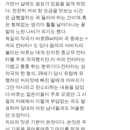
가면서 삶에도 쉼표가 있음을 알게 되었
다. 천천히 커피 한 모금을 맛보는 시간
은 급행열차도 꼭 들러야 하는 간이역,혹
은 형체없는 생각이 훨훨 날아다니는 꽃
밭의 노란 나비가 되기도 했다.
독일의 작곡가 바흐(Bach)의 곡 중에는 <
커피 칸타타> 도 있다.음악의 아버지라 
불리는 바흐는 대개 진지한 종교적 칸타
타를 주로 작곡했지만,이 커피 칸타타는 
가볍고 통통 튀는 분위기다.칸타타는 성
악곡의 한 형식, 18세기 당시 유럽에 유
행하던 커피맛에 빠진 딸에게 아버지가  
그만 마시라고 잔소리하는 내용을 담았
다.바흐는 젊은이들이 주로 모였던 그 시
절의 카페에서 이렇게 부담없는 곡도 발
표하며 당대의 어린 남녀들과도 어울렸
던 모양이다.
커피의 맛은 기본이 쓴맛이다. 쓴맛은 우
선 기운을 끌어올려주고 머리를 맑게 하