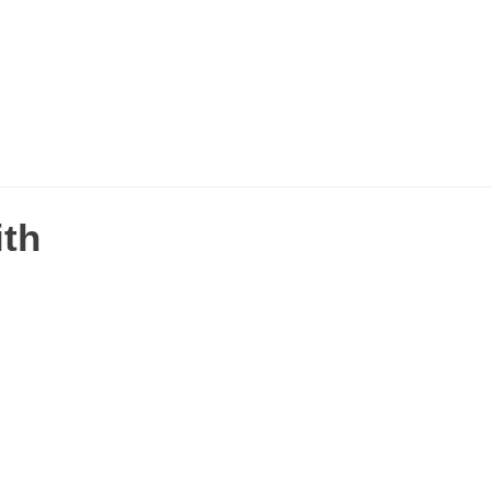
Volunteer
Donate
Events
Membership
Annual Re
ith