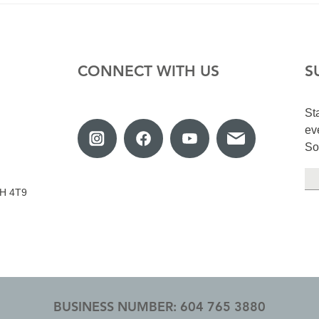
whom finally met after 45
years
CONNECT WITH US
S
St
ev
So
y
V3H 4T9
BUSINESS NUMBER: 604 765 3880