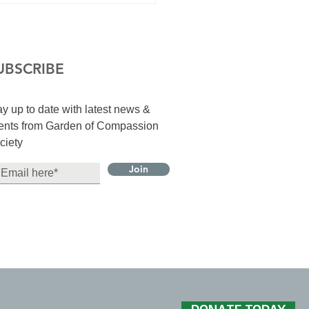
UBSCRIBE
ay up to date with latest news &
ents from Garden of Compassion
ciety
Join