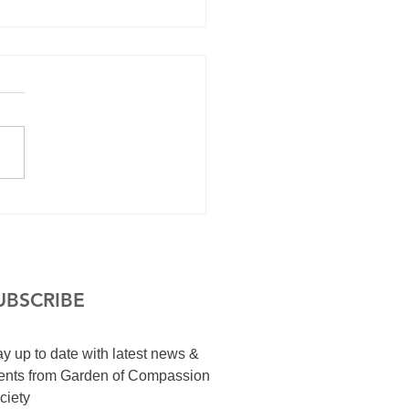
 time
UBSCRIBE
ay up to date with latest news &
ents from Garden of Compassion
ciety