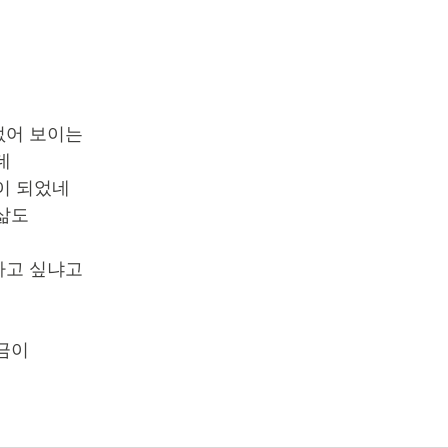
없어 보이는
데
이 되었네
삶도
고 싶냐고 
금이