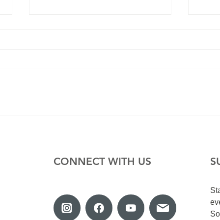
This
The story of a Pen Pal
whom finally met after 45
years
CONNECT WITH US
S
St
ev
So
y