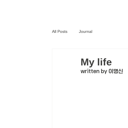
Home
All Posts
Journal
My life
written by 이명신