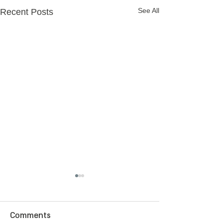
See All
Recent Posts
Comments
This time