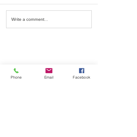
The story of a Pen Pal
Write a comment...
whom finally met after
45 years
Phone
Email
Facebook
Garden of Compassion Society
시니어케어단체 "
나눔정원
"
25 Shoreline Circle Port Moody V3H 4T9
+1 604-765-3880
2024compassion@gmail.com
CONNECT WITH US